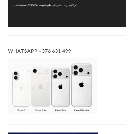
content/uploads/2025/09/marquetingdecontinguts.com_.mp4?_=1
WHATSAPP +376 631 499