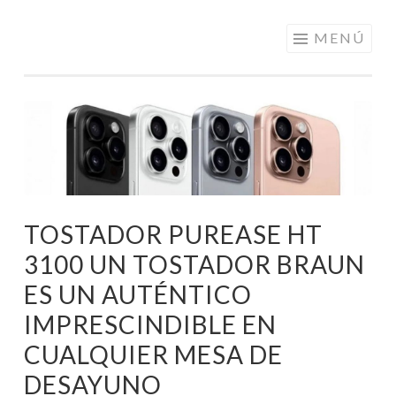
ELECTRÓNICA
Saltar
MENÚ
A LOS
al
MEJORES
contenido
PRECIOS DE
ANDORRA
TOSTADOR PUREASE HT
3100 UN TOSTADOR BRAUN
ES UN AUTÉNTICO
IMPRESCINDIBLE EN
CUALQUIER MESA DE
DESAYUNO