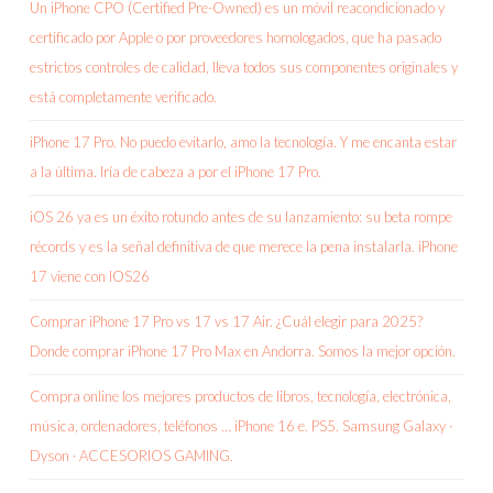
Un iPhone CPO (Certified Pre-Owned) es un móvil reacondicionado y
certificado por Apple o por proveedores homologados, que ha pasado
estrictos controles de calidad, lleva todos sus componentes originales y
está completamente verificado.
iPhone 17 Pro. No puedo evitarlo, amo la tecnología. Y me encanta estar
a la última. Iría de cabeza a por el iPhone 17 Pro.
iOS 26 ya es un éxito rotundo antes de su lanzamiento: su beta rompe
récords y es la señal definitiva de que merece la pena instalarla. iPhone
17 viene con IOS26
Comprar iPhone 17 Pro vs 17 vs 17 Air. ¿Cuál elegir para 2025?
Donde comprar iPhone 17 Pro Max en Andorra. Somos la mejor opción.
Compra online los mejores productos de libros, tecnología, electrónica,
música, ordenadores, teléfonos … iPhone 16 e. PS5. Samsung Galaxy ·
Dyson · ACCESORIOS GAMING.