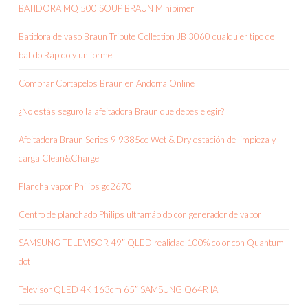
BATIDORA MQ 500 SOUP BRAUN Minipimer
Batidora de vaso Braun Tribute Collection JB 3060 cualquier tipo de
batido Rápido y uniforme
Comprar Cortapelos Braun en Andorra Online
¿No estás seguro la afeitadora Braun que debes elegir?
Afeitadora Braun Series 9 9385cc Wet & Dry estación de limpieza y
carga Clean&Charge
Plancha vapor Philips gc2670
Centro de planchado Philips ultrarrápido con generador de vapor
SAMSUNG TELEVISOR 49″ QLED realidad 100% color con Quantum
dot
Televisor QLED 4K 163cm 65″ SAMSUNG Q64R IA