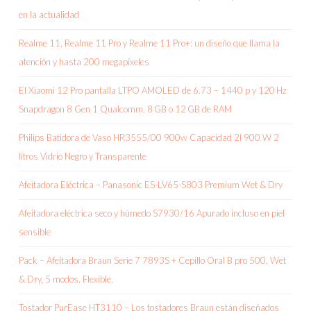
en la actualidad
Realme 11, Realme 11 Pro y Realme 11 Pro+: un diseño que llama la
atención y hasta 200 megapíxeles
El Xiaomi 12 Pro pantalla LTPO AMOLED de 6.73 – 1440 p y 120 Hz
Snapdragon 8 Gen 1 Qualcomm, 8 GB o 12 GB de RAM
Philips Batidora de Vaso HR3555/00 900w Capacidad 2l 900 W 2
litros Vidrio Negro y Transparente
Afeitadora Eléctrica – Panasonic ES-LV65-S803 Premium Wet & Dry
Afeitadora eléctrica seco y húmedo S7930/16 Apurado incluso en piel
sensible
Pack – Afeitadora Braun Serie 7 7893S + Cepillo Oral B pro 500, Wet
& Dry, 5 modos, Flexible,
Tostador PurEase HT3110 – Los tostadores Braun están diseñados