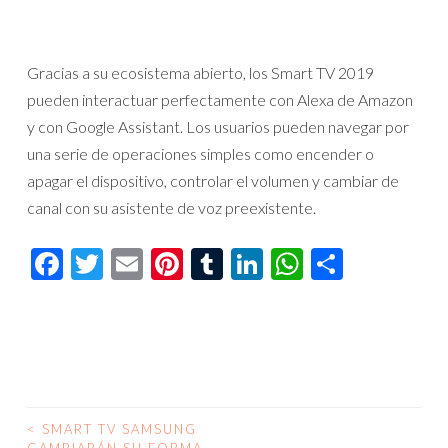
Gracias a su ecosistema abierto, los Smart TV 2019
pueden interactuar perfectamente con Alexa de Amazon
y con Google Assistant. Los usuarios pueden navegar por
una serie de operaciones simples como encender o
apagar el dispositivo, controlar el volumen y cambiar de
canal con su asistente de voz preexistente.
Facebook
Twitter
Email
Pinterest
Tumblr
LinkedIn
WhatsAp
Compar
<
SMART TV SAMSUNG
NAVEGACIÓN