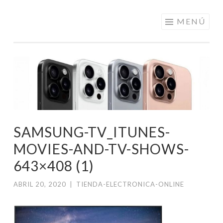
ELECTRÓNICA
Saltar
MENÚ
A LOS
al
MEJORES
contenido
PRECIOS DE
ANDORRA
SAMSUNG-TV_ITUNES-
MOVIES-AND-TV-SHOWS-
643×408 (1)
ABRIL 20, 2020
|
TIENDA-ELECTRONICA-ONLINE