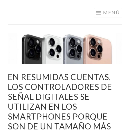
ELECTRÓNICA
Saltar
MENÚ
A LOS
al
MEJORES
contenido
PRECIOS DE
ANDORRA
EN RESUMIDAS CUENTAS,
LOS CONTROLADORES DE
SEÑAL DIGITALES SE
UTILIZAN EN LOS
SMARTPHONES PORQUE
SON DE UN TAMAÑO MÁS