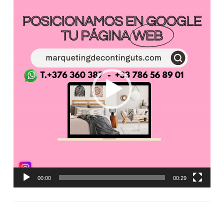
de
vídeo
00:00
00:29