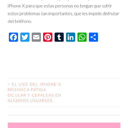
iPhone X para que estas personas no tengan que sufrir
estos problemas tan importantes, que les impide disfrutar
del teléfono.
Facebook
Twitter
Email
Pinterest
Tumblr
LinkedIn
WhatsAp
Compar
<
EL USO DEL IPHONE X
NAVEGACIÓN
PROVOCA FATIGA
OCULAR Y CEFALEAS EN
DE
ALGUNOS USUARIOS
ENTRADAS
Reproductor