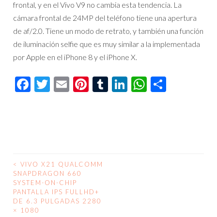
frontal, y en el Vivo V9 no cambia esta tendencia. La
cámara frontal de 24MP del teléfono tiene una apertura
de af/2.0. Tiene un modo de retrato, y también una función
de iluminación selfie que es muy similar a la implementada
por Apple en el iPhone 8 y el iPhone X.
Facebook
Twitter
Email
Pinterest
Tumblr
LinkedIn
WhatsAp
Compar
<
VIVO X21 QUALCOMM
NAVEGACIÓN
SNAPDRAGON 660
SYSTEM-ON-CHIP
DE
PANTALLA IPS FULLHD+
DE 6.3 PULGADAS 2280
ENTRADAS
× 1080