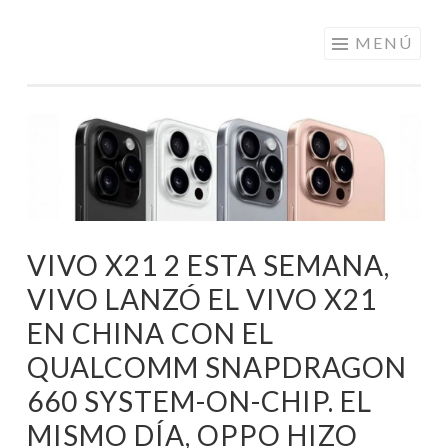
ELECTRÓNICA
Saltar
MENÚ
A LOS
al
MEJORES
contenido
PRECIOS DE
ANDORRA
VIVO X21 2 ESTA SEMANA,
VIVO LANZÓ EL VIVO X21
EN CHINA CON EL
QUALCOMM SNAPDRAGON
660 SYSTEM-ON-CHIP. EL
MISMO DÍA, OPPO HIZO