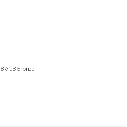
GB 6GB Bronze
dIn
atsApp
Compartir