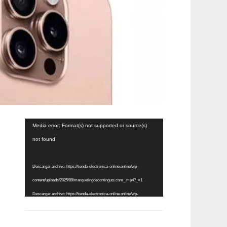
Reproductor
Media error: Format(s) not supported or source(s)
de
not found
vídeo
Descargar archivo: https://tienda-electronica-online.online/wp-
content/uploads/2025/09/marquetingdecontinguts.com_.mp4?_=1
Descargar archivo: https://tienda-electronica-online.online/wp-
content/uploads/2025/09/marquetingdecontinguts.com_.mp4?_=1