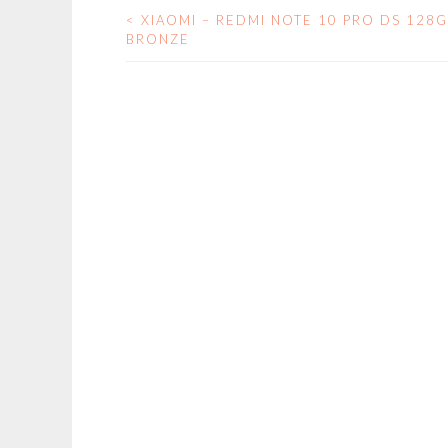
<
XIAOMI – REDMI NOTE 10 PRO DS 128
NAVEGACIÓN
BRONZE
DE
ENTRADAS