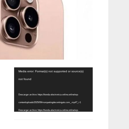
Reproductor
Media error: Format(s) not supported or source(s)
de
not found
vídeo
Descargar archivo: https://tienda-electronica-online.online/wp-
content/uploads/2025/09/marquetingdecontinguts.com_.mp4?_=1
Descargar archivo: https://tienda-electronica-online.online/wp-
content/uploads/2025/09/marquetingdecontinguts.com_.mp4?_=1