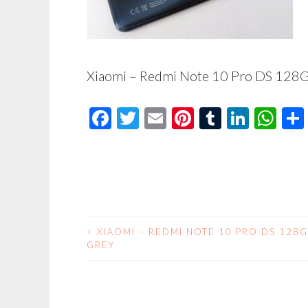
Xiaomi – Redmi Note 10 Pro DS 128
Facebook
Twitter
Email
Pinterest
Tumblr
Linke
Wh
<
XIAOMI – REDMI NOTE 10 PRO DS 128
NAVEGACIÓN
GREY
DE