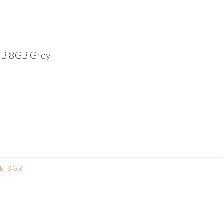
GB 8GB Grey
dIn
atsApp
Compartir
GB 8GB